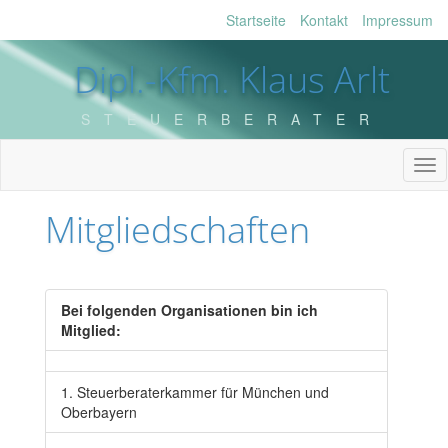
Startseite
Kontakt
Impressum
Dipl.-Kfm. Klaus Arlt
STEUERBERATER
Tog
nav
Mitgliedschaften
Bei folgenden Organisationen bin ich
Mitglied:
1. Steuerberaterkammer für München und
Oberbayern